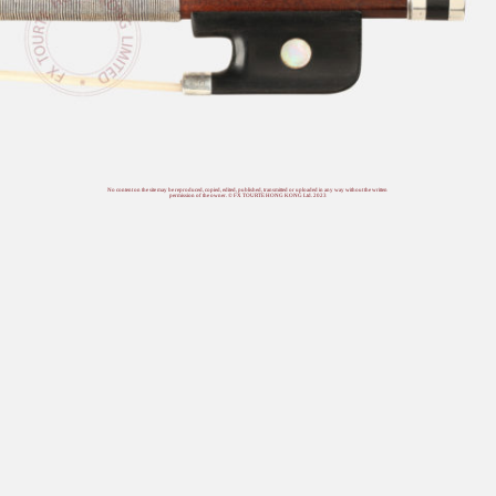
No content on the site may be reproduced, copied, edited, published, transmitted or uploaded in any way without the written
permission of the owner. © FX TOURTE HONG KONG Ltd. 2023