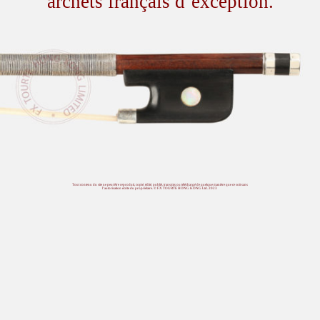
archets français d’exception.
Tout contenu du site ne peut être reproduit, copié, édité, publié, transmis ou téléchargé de quelque manière que ce soit sans
l’autorisation écrite du propriétaire. © FX TOURTE HONG KONG Ltd. 2023